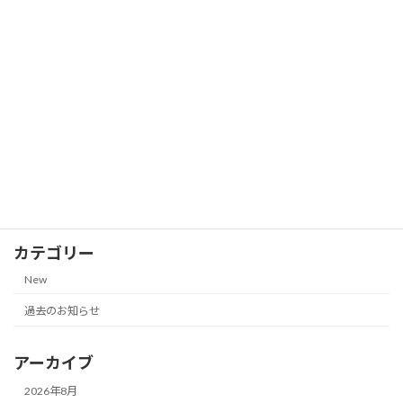
株主優待券の郵送買取価格一覧【サンク
New
ゼール（久世福商店）｜2026年7月13日
更新】
2026-07-13
株主優待券の郵送買取価格一覧
New
（NANKAI 南海電気鉄道、JR九州グルー
プ｜2026年7月13日更新）
2026-07-13
カテゴリー
New
過去のお知らせ
アーカイブ
2026年8月