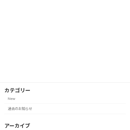
株主優待券の郵送買取価格一覧（VTホ
New
ールディングス、JR西日本、西日本鉄道
他｜2026年7月18日更新）
2026-07-18
株主優待券の郵送買取価格一覧【サンク
New
ゼール（久世福商店）｜2026年7月13日
更新】
2026-07-13
カテゴリー
New
過去のお知らせ
アーカイブ