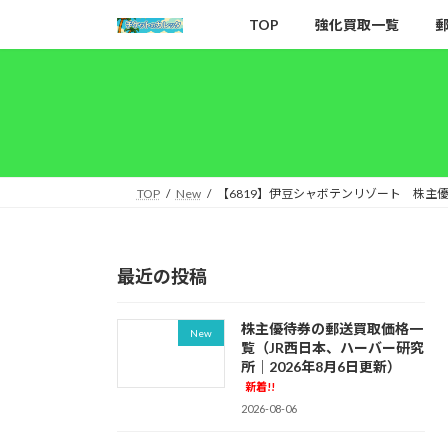
コ
ナ
TOP
強化買取一覧
ン
ビ
テ
ゲ
ン
ー
ツ
シ
へ
ョ
ス
ン
キ
に
TOP
New
【6819】伊豆シャボテンリゾート 株主
ッ
移
プ
動
最近の投稿
株主優待券の郵送買取価格一
New
覧（JR西日本、ハーバー研究
所｜2026年8月6日更新）
新着!!
2026-08-06