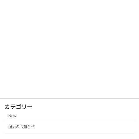
他｜2026年7月18日更新）
2026-07-18
株主優待券の郵送買取価格一覧【サンク
New
ゼール（久世福商店）｜2026年7月13日
更新】
2026-07-13
株主優待券の郵送買取価格一覧
New
（NANKAI 南海電気鉄道、JR九州グルー
プ｜2026年7月13日更新）
2026-07-13
カテゴリー
New
過去のお知らせ