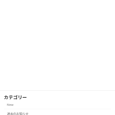
New
ールディングス、JR西日本、西日本鉄道
他｜2026年7月18日更新）
2026-07-18
株主優待券の郵送買取価格一覧【サンク
New
ゼール（久世福商店）｜2026年7月13日
更新】
2026-07-13
株主優待券の郵送買取価格一覧
New
（NANKAI 南海電気鉄道、JR九州グルー
プ｜2026年7月13日更新）
2026-07-13
カテゴリー
New
過去のお知らせ