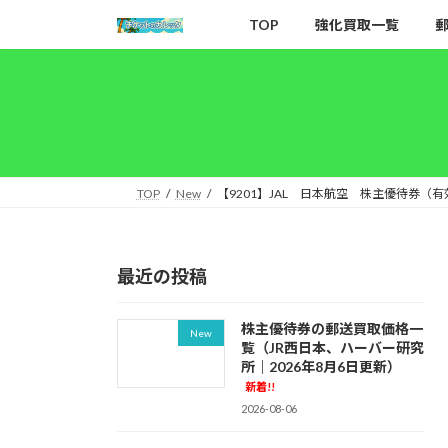
コ
ナ
TOP
強化買取一覧
ン
ビ
テ
ゲ
ン
ー
ツ
シ
へ
ョ
ス
ン
キ
に
TOP
New
【9201】JAL 日本航空 株主優待券（有
ッ
移
プ
動
最近の投稿
株主優待券の郵送買取価格一
New
覧（JR西日本、ハーバー研究
所｜2026年8月6日更新）
新着!!
2026-08-06