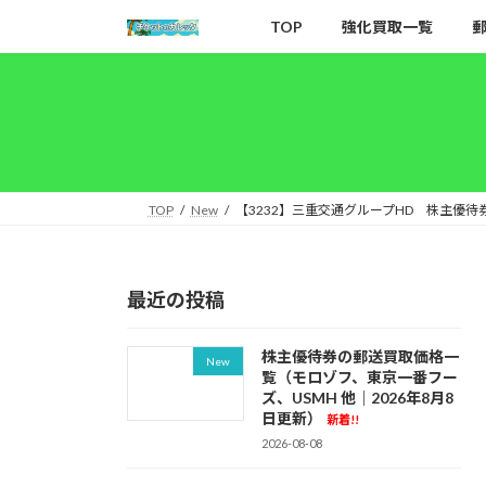
コ
ナ
TOP
強化買取一覧
ン
ビ
テ
ゲ
ン
ー
ツ
シ
へ
ョ
ス
ン
キ
に
TOP
New
【3232】三重交通グループHD 株主優
ッ
移
プ
動
最近の投稿
株主優待券の郵送買取価格一
New
覧（モロゾフ、東京一番フー
ズ、USMH 他｜2026年8月8
日更新）
新着!!
2026-08-08