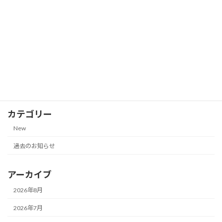
他｜2026年7月18日更新）
2026-07-18
株主優待券の郵送買取価格一覧【サンク
New
ゼール（久世福商店）｜2026年7月13日
更新】
2026-07-13
カテゴリー
New
過去のお知らせ
アーカイブ
2026年8月
2026年7月