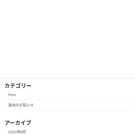
株主優待券の郵送買取価格一覧（VTホ
New
ールディングス、JR西日本、西日本鉄道
他｜2026年7月18日更新）
2026-07-18
株主優待券の郵送買取価格一覧【サンク
New
ゼール（久世福商店）｜2026年7月13日
更新】
2026-07-13
カテゴリー
New
過去のお知らせ
アーカイブ
2026年8月