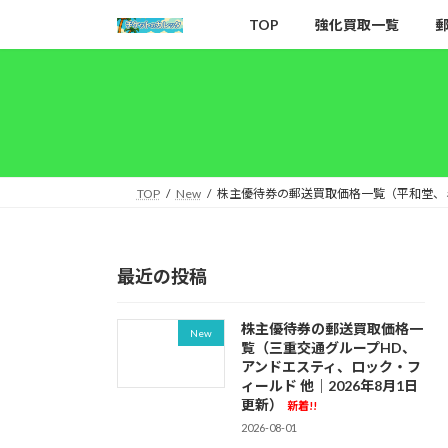
コ
ナ
TOP
強化買取一覧
ン
ビ
テ
ゲ
ン
ー
ツ
シ
へ
ョ
ス
ン
キ
に
TOP
New
株主優待券の郵送買取価格一覧（平和堂、ミニ
ッ
移
プ
動
最近の投稿
株主優待券の郵送買取価格一
New
覧（三重交通グループHD、
アンドエスティ、ロック・フ
ィールド 他｜2026年8月1日
更新）
新着!!
2026-08-01