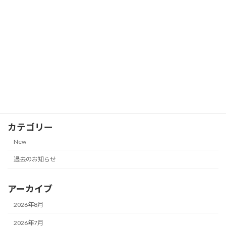
ゼール（久世福商店）｜2026年7月13日
更新】
2026-07-13
株主優待券の郵送買取価格一覧
New
（NANKAI 南海電気鉄道、JR九州グルー
プ｜2026年7月13日更新）
2026-07-13
カテゴリー
New
過去のお知らせ
アーカイブ
2026年8月
2026年7月